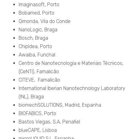
Imaginasoft, Porto
Bobamed, Porto
Qimonda, Vila do Conde
NanoLogic, Braga
Bosch, Braga
ChipIdea, Porto
Awaiba, Funchal
Centro de Nanotecnologia e Materiais Técnicos,
(
CeNTI), Famalicão
CITEVE,
Famalicão
International Iberian Nanotechnology Laboratory
(INL), Braga
biomechSOLUTIONS, Madrid, Espanha
BIOFABICS, Porto
Bastos Viegas, S.A, Penafiel
blueCAPE, Lisboa
microLIQUID S.L, Espanha