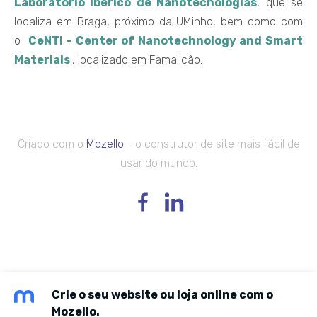
Laboratório Ibérico de Nanotecnologias
, que se
localiza em Braga, próximo da UMinho, bem como com
o
CeNTI - Center of Nanotechnology and Smart
Materials
,
localizado em Famalicão.
Criado com o
Mozello
- o construtor de site mais fácil de
usar do mundo.
Crie o seu website ou loja online com o
Mozello.